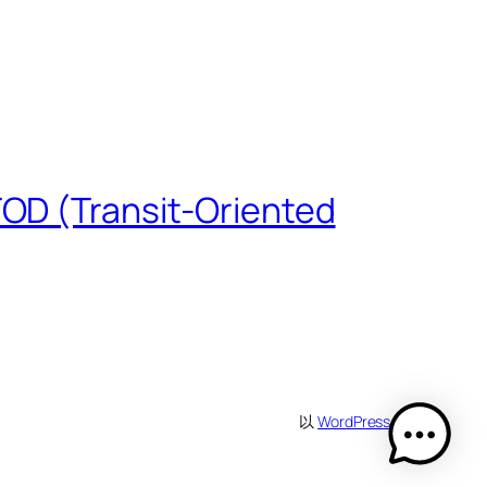
 (Transit-Oriented
以
WordPress
设计