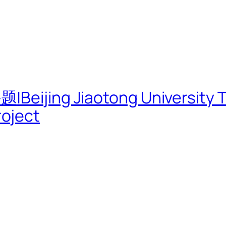
g Jiaotong University TOD
oject