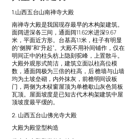
1.山西五台山南禅寺大殿
南禅寺大殿是我国现存最早的木构架建筑。
面阔进深各三间，通面阔11.62米进深9.67
米，平面近方形。台基高1.1米，柱子有明显
的“侧脚”和“升起”。大殿不用补间铺作，仅在
明间正中的柱头枋上隐刻驼峰，上置散斗。
大殿外观形式简洁，建筑立面以柱高位模
数，通面阔极为三倍的柱高，后 檐墙与山墙
均为土坡垒砌，内外抹灰，前檐明间设板
门，两侧为木棂窗屋顶为单檐歇山灰色筒板
瓦顶。屋面坡度是已知古代木构架建筑中屋
顶坡度最平缓的。
2. 山西五台山佛光寺大殿
大殿为殿堂型构造