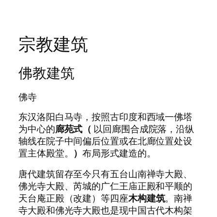
宗教建筑
佛教建筑
佛寺
东汉洛阳白马寺，按照古印度和西域一佛塔
为中心的
廊苑式（
以回廊围合成院落，沿纵
轴线在院子中间偏后位置或在北廊位置处设
置主体殿堂。
）
布局形式建造的。
唐代建筑留存至今只有五台山南禅寺大殿、
佛光寺大殿、芮城的广仁王庙正殿和平顺的
天台庵正殿（改建）等四座
木构建筑
。南禅
寺大殿和佛光寺大殿也是现中国古代木构架