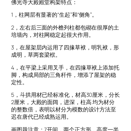
佛光寺大殿殿堂构架特点：
1，柱网层有显著的“生起”和“侧角”。
2，左右后三面的外檐列柱都包砌在很厚的土
培墙内，对柱网稳定起很大作用。
3，在屋架层内运用了四掾草袱，明乳袱，形
成明，草两套梁栿。
4，在平梁上采用叉手，在四掾草袱上添加托
脚，构成局部的三角杆件，增添了屋架的稳
定性。
5，斗拱用材已经标准化，材高30厘米，分长
2厘米，大殿的面阔，进深，柱高 均为材分
的整数倍，表明以材分为模数的设计方法至
迟在唐代已经成熟运用。
画图题注意：7开间，两个正方形，高度一半