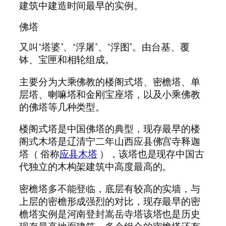
建筑中建造时间最早的实例。
佛塔
又叫“塔婆”、“浮屠”、“浮图”。由台基、覆
钵、宝匣和相轮组成。
主要分为大乘佛教的楼阁式塔、密檐塔、单
层塔、喇嘛塔和金刚宝座塔，以及小乘佛教
的佛塔等几种类型。
楼阁式塔是中国佛塔的典型，现存最早的楼
阁式木塔是辽清宁二年山西应县佛宫寺释迦
塔（ 俗称
应县木塔
），该塔也是现存中国古
代独立的木构架建筑中高度最高的。
密檐塔多不能登临，底层有较高的实墙，与
上层的密檐形成强烈的对比，现存最早的密
檐塔实例是河南登封嵩岳寺塔该塔也是历史