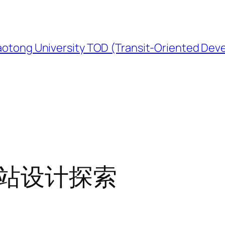
University TOD (Transit-Oriented Devel
站设计探索