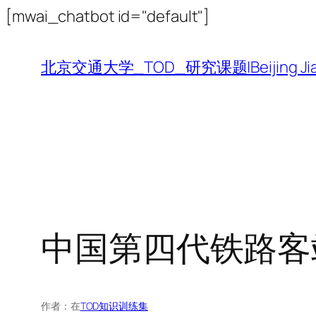
跳
[mwai_chatbot id="default"]
至
内
北京交通大学_TOD_研究课题|Beijing Jiaotong 
容
中国第四代铁路客
作者：
在
TOD知识训练集