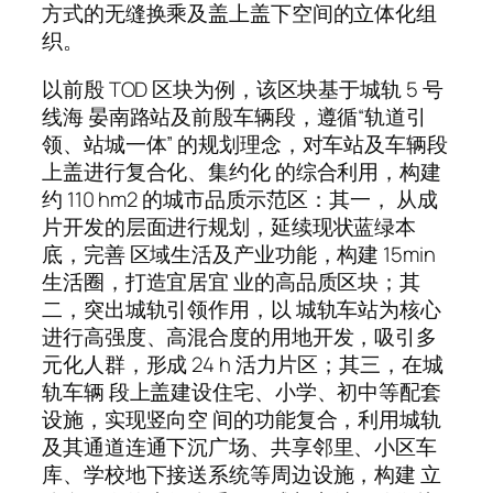
方式的无缝换乘及盖上盖下空间的立体化组
织。
以前殷 TOD 区块为例，该区块基于城轨 5 号
线海 晏南路站及前殷车辆段，遵循“轨道引
领、站城一体” 的规划理念，对车站及车辆段
上盖进行复合化、集约化 的综合利用，构建
约 110 hm2 的城市品质示范区：其一， 从成
片开发的层面进行规划，延续现状蓝绿本
底，完善 区域生活及产业功能，构建 15min
生活圈，打造宜居宜 业的高品质区块；其
二，突出城轨引领作用，以 城轨车站为核心
进行高强度、高混合度的用地开发，吸引多
元化人群，形成 24 h 活力片区；其三，在城
轨车辆 段上盖建设住宅、小学、初中等配套
设施，实现竖向空 间的功能复合，利用城轨
及其通道连通下沉广场、共享邻里、小区车
库、学校地下接送系统等周边设施，构建 立