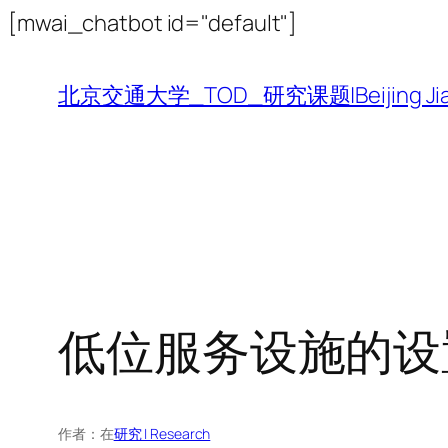
跳
[mwai_chatbot id="default"]
至
内
北京交通大学_TOD_研究课题|Beijing Jiaotong 
容
低位服务设施的设
作者：
在
研究 | Research