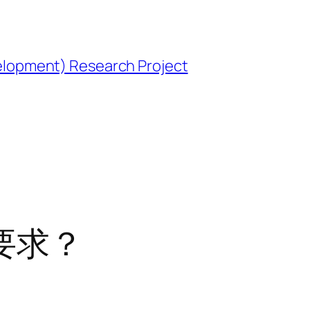
opment) Research Project
要求？