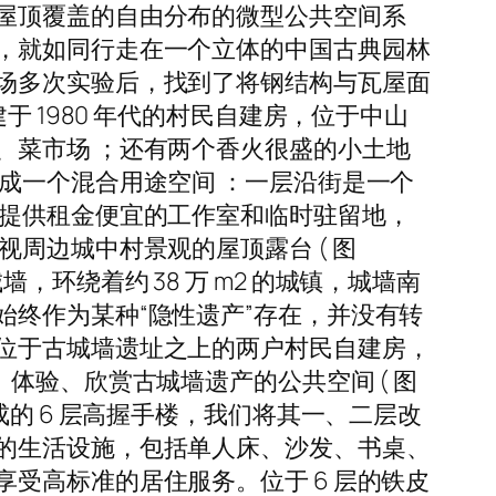
屋顶覆盖的自由分布的微型公共空间系
，就如同行走在一个立体的中国古典园林
场多次实验后，找到了将钢结构与瓦屋面
始建于 1980 年代的村民自建房，位于中山
、菜市场 ；还有两个香火很盛的小土地
成一个混合用途空间 ：一层沿街是一个
家提供租金便宜的工作室和临时驻留地，
周边城中村景观的屋顶露台 ( 图
城墙，环绕着约 38 万 m2 的城镇，城墙南
终作为某种“隐性遗产”存在，并没有转
位于古城墙遗址之上的两户村民自建房，
体验、欣赏古城墙遗产的公共空间 ( 图
代建成的 6 层高握手楼，我们将其一、二层改
的生活设施，包括单人床、沙发、书桌、
受高标准的居住服务。位于 6 层的铁皮