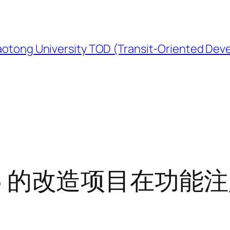
University TOD (Transit-Oriented Devel
 U6 的改造项目在功