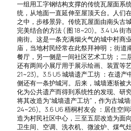
一组用工字钢结构支撑的传统瓦屋面系
统，从地面一直延伸至屋顶天台。人们
之中，步移景异。传统瓦屋面由南头古
完美结合的方法 ( 图 18~20)。3.4
南街。这是一条充满烟火气的城中村商业
庙，当地村民经常在此祭拜神明 ；街道
餐厅，另一侧是一间社区艺术工坊 ；二
还有两间小展厅用于展示绘画、装置等艺
21~23)。3.5 U5 城墙遗产工坊 ：
侧还有一条护城河。后来，城墙逐渐被大
化为公共遗产而得到系统性的发现、研
将其改造为“城墙遗产工坊”，作为古城
24~26)。3.6 U6 梧桐村友会 ：居
造为村民社区中心，三至五层改造为面
卫生间、空调、洗衣机、微波炉、煤气灶