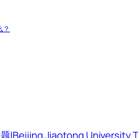
么？
g Jiaotong University TOD