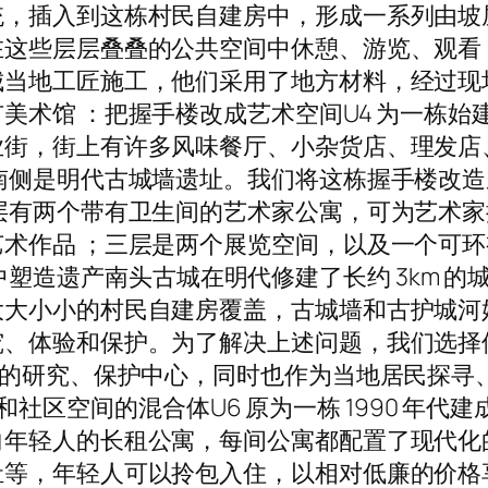
统，插入到这栋村民自建房中，形成一系列由坡
在这些层层叠叠的公共空间中休憩、游览、观看
城当地工匠施工，他们采用了地方材料，经过现
 U4 街市美术馆 ：把握手楼改成艺术空间U4 为一栋
街，街上有许多风味餐厅、小杂货店、理发店
南侧是明代古城墙遗址。我们将这栋握手楼改造
层有两个带有卫生间的艺术家公寓，可为艺术
术作品 ；三层是两个展览空间，以及一个可环视
在遗产中塑造遗产南头古城在明代修建了长约 3km 的
大小小的村民自建房覆盖，古城墙和古护城河始
究、体验和保护。为了解决上述问题，我们选择
墙的研究、保护中心，同时也作为当地居民探寻、
住空间和社区空间的混合体U6 原为一栋 1990 年
向年轻人的长租公寓，每间公寓都配置了现代化
等，年轻人可以拎包入住，以相对低廉的价格享