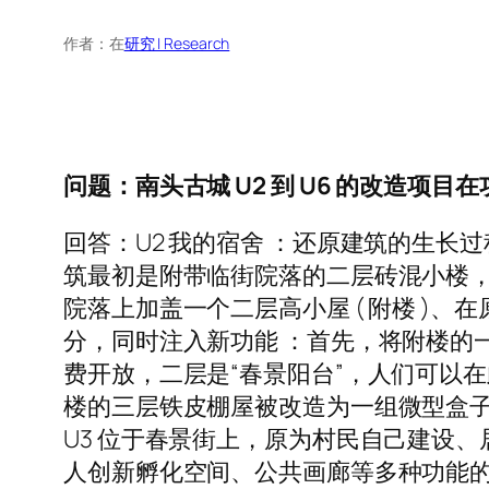
作者：
在
研究 | Research
问题：南头古城
U2
到
U6
的改造项目在
回答：U2 我的宿舍 ：还原建筑的生长
筑最初是附带临街院落的二层砖混小楼，始
院落上加盖一个二层高小屋 ( 附楼 )、
分，同时注入新功能 ：首先，将附楼的一
费开放，二层是“春景阳台”，人们可以
楼的三层铁皮棚屋被改造为一组微型盒子空间，
U3 位于春景街上，原为村民自己建设
人创新孵化空间、公共画廊等多种功能的