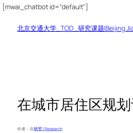
跳
[mwai_chatbot id="default"]
至
内
北京交通大学_TOD_研究课题|Beijing Jiaotong 
容
在城市居住区规划
作者：
在
研究 | Research