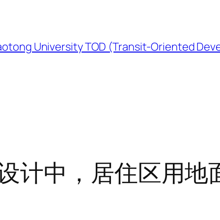
University TOD (Transit-Oriented Devel
设计中，居住区用地