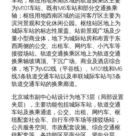
车站；枢纽用地东南区域的轨道换乘区主要
为M101车站、既有M6车站和部分交通换乘
轴；枢纽用地西南区域的运河客厅区主要为
滨河景观和文化休闲公园。枢纽站区地上为
城际车站的标志性屋盖、站前景观广场及少
量小型商业体，地下为城际站房和布置于东
西两侧的公交、出租车、网约车、小汽车等
接驳场站。轨道交通换乘区地上为轨道交通
换乘轴玻璃顶、下沉广场、商业及酒店综合
体，地下为M22线（平谷线）、M101线和M6
线3条轨道交通车站以及串联城际车站与3条
轨道交通车站的换乘廊道。
北京城市副中心站设计为地下3层（局部设置
夹层），主要功能包括城际车站，轨道交通
车站及换乘通道，公交、出租、网约车、枢
纽配套社会车、自行车停车场等接驳场站，
公共服务空间、市政配套设施、综合交通枢
纽配套等，各功能区平面分区，竖向分层。