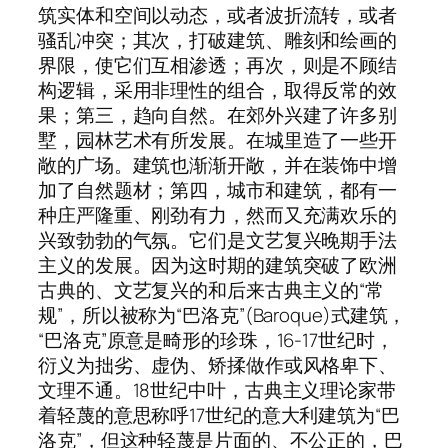
筑实体和空间以动态，或者波折流转，或者
骚乱冲突；其次，打破建筑、雕刻和绘画的
界限，使它们互相渗透；再次，则是不顾结
构逻辑，采用非理性的组合，取得反常的效
果；第三，趋向自然。在郊外兴建了许多别
墅，园林艺术有所发展。在城里造了一些开
敞的广场。建筑也渐渐开敞，并在装饰中增
加了自然题材；第四，城市和建筑，都有一
种庄严隆重、刚劲有力，然而又充满欢乐的
兴致勃勃的气氛。它们是文艺复兴晚期手法
主义的发展。因为这时期的建筑突破了欧洲
古典的、文艺复兴的和后来古典主义的“常
规”，所以被称为“巴洛克”(Baroque)式建筑，
“巴洛克”原意是畸形的珍珠，16-17世纪时，
衍义为拙劣、虚伪、矫揉做作或风格卑下、
文理不通。18世纪中叶，古典主义理论家带
着轻蔑的意思称呼17世纪的意大利建筑为“巴
洛克”，但这种轻蔑是片面的、不公正的，巴