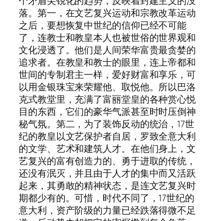
个矛盾尖锐化的趋势，反映着封建主义的没
落。第一，在文艺复兴运动和宗教改革运动
之后，要想恢复中世纪的信仰已经不可能
了，连教士和教皇本人也被世俗的世界观和
文化浸透了。他们是人间荣华富贵最贪婪的
追求者。在教皇和教士的眼里，连上帝都和
世间的专制君主一样，爱好财富和享乐，可
以用金银珠宝来荣耀他、取悦他。所以巴洛
克式教堂里，充满了富丽堂皇的各种赏心悦
目的东西，它们的豪华气派甚至时时压倒神
秘气氛。第二，为了装饰反动的统治，17世
纪的教皇以文艺保护者自居，罗致全意大利
的文学、艺术和建筑人才。在他们身上，文
艺复兴的富有创造力的、勇于进取的传统，
还没有泯灭，并且由于人才的集中而又活跃
起来，其勇敢的精神状态，是连文艺复兴时
期都少有的。可惜，时代不同了，17世纪的
意大利，资产阶级的力量已经跌落得微不足