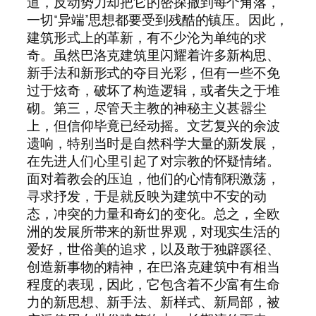
道，反动势力却把它的密探撒到每个角落，
一切“异端”思想都要受到残酷的镇压。因此，
建筑形式上的革新，有不少沦为单纯的求
奇。虽然巴洛克建筑里闪耀着许多新构思、
新手法和新形式的夺目光彩，但有一些不免
过于炫奇，破坏了构造逻辑，或者失之于堆
砌。第三，尽管天主教的神秘主义甚嚣尘
上，但信仰毕竟已经动摇。文艺复兴的余波
遗响，特别当时是自然科学大量的新发展，
在先进人们心里引起了对宗教的怀疑情绪。
面对着教会的压迫，他们的心情郁积激荡，
寻求抒发，于是就反映为建筑中不安的动
态，冲突的力量和奇幻的变化。总之，全欧
洲的发展所带来的新世界观，对现实生活的
爱好，世俗美的追求，以及敢于独辟蹊径、
创造新事物的精神，在巴洛克建筑中有相当
程度的表现，因此，它包含着不少富有生命
力的新思想、新手法、新样式、新局部，被