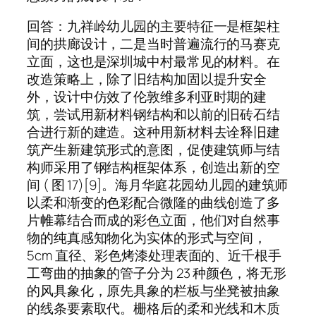
回答：九祥岭幼儿园的主要特征一是框架柱
间的拱廊设计，二是当时普遍流行的马赛克
立面，这也是深圳城中村最常见的材料。在
改造策略上，除了旧结构加固以提升安全
外，设计中仿效了伦敦维多利亚时期的建
筑，尝试用新材料钢结构和以前的旧砖石结
合进行新的建造。这种用新材料去诠释旧建
筑产生新建筑形式的意图，促使建筑师与结
构师采用了钢结构框架体系，创造出新的空
间 ( 图 17)[9]。海月华庭花园幼儿园的建筑师
以柔和渐变的色彩配合微隆的曲线创造了多
片帷幕结合而成的彩色立面，他们对自然事
物的纯真感知物化为实体的形式与空间，
5cm 直径、彩色烤漆处理表面的、近千根手
工弯曲的抽象的管子分为 23 种颜色，将无形
的风具象化，原先具象的栏板与坐凳被抽象
的线条要素取代。栅格后的柔和光线和木质