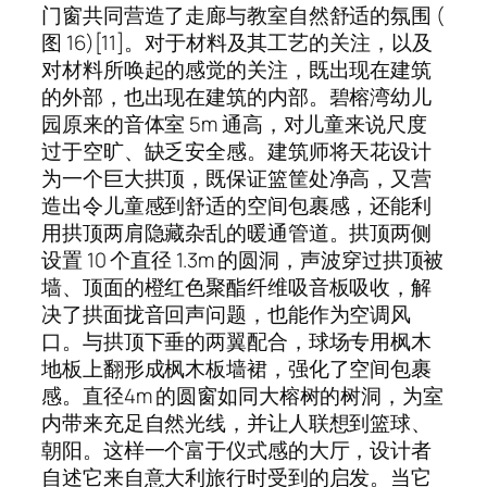
门窗共同营造了走廊与教室自然舒适的氛围 (
图 16)[11]。对于材料及其工艺的关注，以及
对材料所唤起的感觉的关注，既出现在建筑
的外部，也出现在建筑的内部。碧榕湾幼儿
园原来的音体室 5m 通高，对儿童来说尺度
过于空旷、缺乏安全感。建筑师将天花设计
为一个巨大拱顶，既保证篮筐处净高，又营
造出令儿童感到舒适的空间包裹感，还能利
用拱顶两肩隐藏杂乱的暖通管道。拱顶两侧
设置 10 个直径 1.3m 的圆洞，声波穿过拱顶被
墙、顶面的橙红色聚酯纤维吸音板吸收，解
决了拱面拢音回声问题，也能作为空调风
口。与拱顶下垂的两翼配合，球场专用枫木
地板上翻形成枫木板墙裙，强化了空间包裹
感。直径4m 的圆窗如同大榕树的树洞，为室
内带来充足自然光线，并让人联想到篮球、
朝阳。这样一个富于仪式感的大厅，设计者
自述它来自意大利旅行时受到的启发。当它