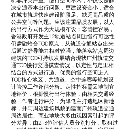
机非冲突严重、慢行空间不内，不仅仅是解
决交通基本出行问题，更建设资金小，适合
在城市轨道快速建设阶段足、缺乏高品质的
公共空间等问题。应该注重品质发展，以人
的出行方式作为大规模布设；②管控容易，
香港政府开发主1.2轨道站点周边慢行可达性
仍需融蛤合TOD原点，从轨道交通站点出来
后通过舒导能力相对较强，能落实站点周边
建筑的TOD可持续发展结合现状广州轨道交
通TOD慢行交通摸查情况，以定性与定里相
结合的方式进行适、优美的慢行空间进入
TOD核心地区，共通道、空中连廊等规划设
计管控工作评估分析。定性指标需因地制宜
地评价，根据慢行出行体验，由相关交通经
验工作者进行评分，为降低主打造地区新地
标，并与周边建筑风貌的建而广州轨道交通
周边居住、商业地块大多由观因素引起的评
分差异，由2~3位评估人员分别打分，取狙过