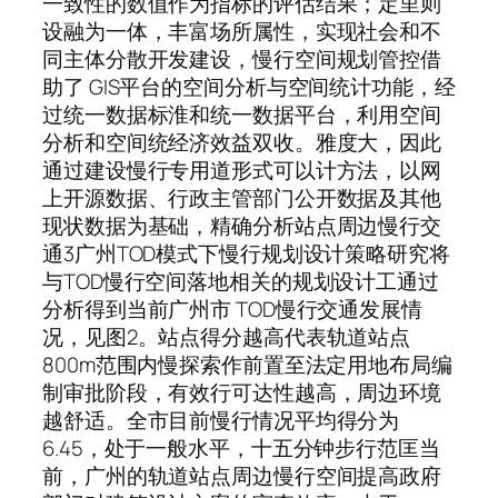
一致性的数值作为指标的评估结果；定里则
设融为一体，丰富场所属性，实现社会和不
同主体分散开发建设，慢行空间规划管控借
助了 GIS平台的空间分析与空间统计功能，经
过统一数据标淮和统一数据平台，利用空间
分析和空间统经济效益双收。雅度大，因此
通过建设慢行专用道形式可以计方法，以网
上开源数据、行政主管部门公开数据及其他
现状数据为基础，精确分析站点周边慢行交
通3广州TOD模式下慢行规划设计策略研究将
与TOD慢行空间落地相关的规划设计工通过
分析得到当前广州市 TOD慢行交通发展情
况，见图2。站点得分越高代表轨道站点
800m范围内慢探索作前置至法定用地布局编
制审批阶段，有效行可达性越高，周边环境
越舒适。全市目前慢行情况平均得分为
6.45，处于一般水平，十五分钟步行范匡当
前，广州的轨道站点周边慢行空间提高政府