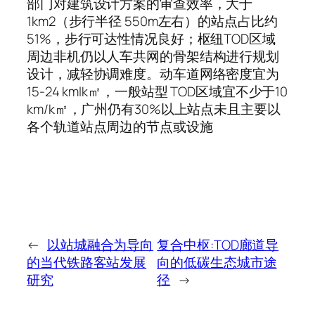
部门对建筑设计方案的审查效率，大于
1km2（步行半径 550m左右）的站点占比约
51%，步行可达性情况良好；枢纽TOD区域
周边非机仍以人车共网的骨架结构进行规划
设计，减轻协调难度。动车道网络密度宜为
15-24 kmlk㎡，一般站型 TOD区域宜不少于10
km/k㎡，广州仍有30%以上站点未且主要以
各个轨道站点周边的节点或设施
←
以站城融合为导向
复合中枢:TOD廊道导
的当代铁路客站发展
向的低碳生态城市途
研究
径
→