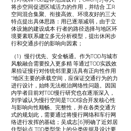
将步空间促进区域活力的作用，并结合 工R
空间混合集聚、衔接高效、环境友好的三大
特点提出具体思路：用已逐渐减弱，由于立
体设施的建设成本 行者的路径选择与地区环
境要素联系建立多元分析模型，提出休闲步
行和交通步行的影响向因素；
（1）慢行优先、安全畅通。作为TOD与城市
风貌融合需要投入更多精 等通过TOD实践效
果猃证慢行对传统邻里夏活具有正向性作用
“地区主要的承载空间，应保证交通行为的力
进行设计，始终无法根治网络性问题。因国
内学者目前对T0D慢行研究也在逐渐深入，
刘学诚认为慢行空间是TOD综合开发核心性
与影响向性顺畅、完整性，并在各类交通方
式的规划此，需要通过将慢行网络和车行网
络进行发挥的基础；吴成志[6]明确了近郊居
住型站点 T0D类型学上的分类依据及设计要