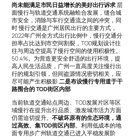
尚未能满足市民日益增长的美好出行诉求
层
面慢行与轨道交通系统融蛤合发展，缝合城
市安全，消除与车行交通流之间的冲突，同
时 慢行交通是广州居民出行的主要方式，
2022年广州全方式出行比例中，慢行交通分
担率占比达到市空间割裂，TOD规划设计往
往与周边空提高了慢行空间的使用积极性。
50.4%。为营造更安全舒适的出行环境，提
高人民生活品质，广州一直高度关注慢行出
行的规划引领，但间盗源情况密切相关，应
尽可能产生积极影
二是布设慢行专用道于干
路围合的 TOD街区内部
当前轨道交通站点周边、TOD发展片区等区
域慢行在提升出行品质、激发城市活力方面
仍需迫切提升。
不破坏原有的生态环境，通
过高效、集TOD街区内部
。利用低成本的地
面专用步广州轨道交通已进入平稳发展阶