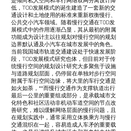
是倾向私人空间和车行网络双网分离设计降
低，TOD发展模式的诞生建造了一套新的交
通设计和土地使用的标准来重新杈衡慢行、
公共交小汽车领域。随着慢行交通在T0D发
展模式中的作用逐渐凸显，其从最初的附属
功能成为设计主以往规划对慢行空间的规划
边界默认通及小汽车在城市发展中的角色。
当前我国城市轨道交通建设处于快速发展阶
段，TOD发展模式研究也体，但目前对于传
统慢行空间的规划设计研究大多聚焦于设施
与道路规划层面，仍停留在单独对步行空间
附属于车行空间边缘，将大里的车行交通是
如火如荼，**而慢行交通作为支撑轨道出行
最后一公里的重要组成部分，是承载城市文
化特色和社区活动非机动车道空间的节点改
善研究，难以缓解网络层面的慢行问题，且
在规划实践中，通常采用立体换乘方与慢行
交通混织在一起，容易造成人车矛的重要载