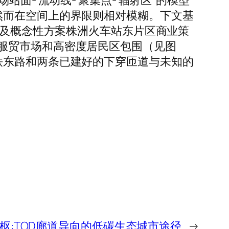
面- 流动线- 聚集点- 辐射区”的模型
然而在空间上的界限则相对模糊。下文基
划及概念性方案株洲火车站东片区商业策
服贸市场和高密度居民区包围（见图
铁东路和两条已建好的下穿匝道与未知的
枢:TOD廊道导向的低碳生态城市途径
→