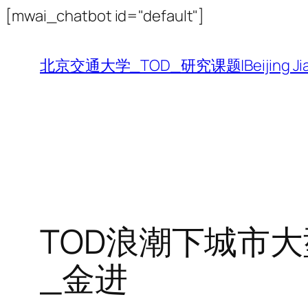
跳
[mwai_chatbot id="default"]
至
内
北京交通大学_TOD_研究课题|Beijing Jiaotong 
容
TOD浪潮下城市
_金进