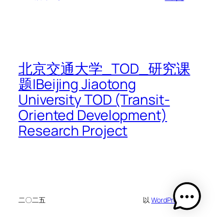
北京交通大学_TOD_研究课
题|Beijing Jiaotong
University TOD (Transit-
Oriented Development)
Research Project
二〇二五
以
WordPress
设计