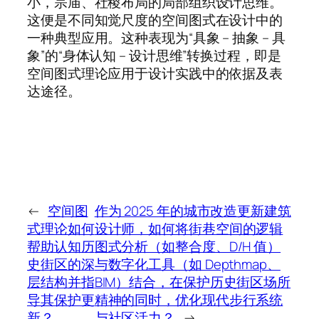
小，宗庙、社稷布局的局部组织设计思维。
这便是不同知觉尺度的空间图式在设计中的
一种典型应用。这种表现为“具象 – 抽象 – 具
象”的“身体认知 – 设计思维”转换过程，即是
空间图式理论应用于设计实践中的依据及表
达途径。
←
空间图
作为 2025 年的城市改造更新建筑
式理论如何
设计师，如何将街巷空间的逻辑
帮助认知历
图式分析（如整合度、D/H 值）
史街区的深
与数字化工具（如 Depthmap、
层结构并指
BIM）结合，在保护历史街区场所
导其保护更
精神的同时，优化现代步行系统
新？
与社区活力？
→