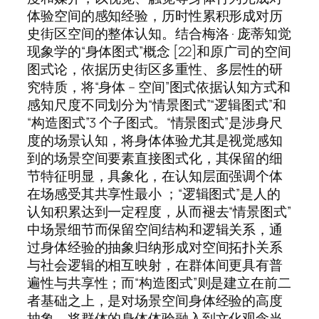
体验空间的感知经验，历时性累积形成对历
史街区空间的整体认知。结合梅洛 · 庞蒂知觉
现象学的“身体图式”概念 [22]和原广司的空间
图式论，依据历史街区多重性、多层性的研
究特质，将“身体 – 空间”图式依据认知方式和
感知尺度不同划分为“情景图式”“逻辑图式”和
“构造图式”3 个子图式。“情景图式”是涉身尺
度的场景认知，将身体体验尤其是视觉感知
到的场景空间要素直接图式化，其保留的细
节特征明显，具象化，在认知层面强调个体
在场感受其共享性最小 ；“逻辑图式”是人的
认知积累达到一定程度，从而褪去“情景图式”
中场景细节而保留空间结构和逻辑关系，通
过身体经验的抽象归纳形成对空间拓扑关系
与社会逻辑的相互映射，在群体间更具有普
遍性与共享性；而“构造图式”则是建立在前二
者基础之上，是对场景空间身体经验的高度
抽象，将群体的身体体验融入到文化观念当