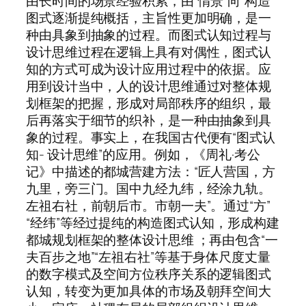
由长时间的场景经验积累，由“情景”向“构造”
图式逐渐提纯概括，主旨性更加明确，是一
种由具象到抽象的过程。而图式认知过程与
设计思维过程在逻辑上具有对偶性，图式认
知的方式可成为设计应用过程中的依据。应
用到设计当中，人的设计思维通过对整体规
划框架的把握，形成对局部秩序的组织，最
后再落实于细节的织补，是一种由抽象到具
象的过程。事实上，在我国古代便有“图式认
知- 设计思维”的应用。例如，《周礼·考公
记》中描述的都城营建方法：“匠人营国，方
九里，旁三门。国中九经九纬，经涂九轨。
左祖右社，前朝后市。市朝一夫”。通过“方”
“经纬”等经过提纯的构造图式认知，形成构建
都城规划框架的整体设计思维 ；再由包含“一
夫百步之地”“左祖右社”等基于身体尺度丈量
的数字模式及空间方位秩序关系的逻辑图式
认知，转变为更加具体的市场及朝拜空间大