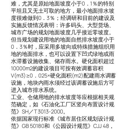
难，尤其是原始地面坡度小于0．1％的特别
平坦且又无土可取的地方，最小地面排水坡
度很难做到0．3％；经调研和目前的建设及
实施反馈情况表明：许多码头、大型货场、
城市广场的规划地面坡度几乎接近零坡度。
但当规划建设用地的地面自然排水坡度小于
0．3％时，应采用多坡向或特殊措施组织用
地的地面排水，也可以设置下凹式绿地或雨
水滞蓄设施收集、储存雨水。硬化面积超过
10000m2的建设项目可按有效调蓄容积
V(m3)≥0．025×硬化面积(m2)配建雨水调蓄
设施，地块内雨水须经过该调蓄设施后方可
进入城市排水系统。
工业、仓储用地的排水坡度等应根据相关规
范确定，如《石油化工厂区竖向布置设计规
范》SH／T 3013-2000。
依据国家现行标准《城市居住区规划设计规
范》GB 50180和《公园设计规范》CJJ 48，