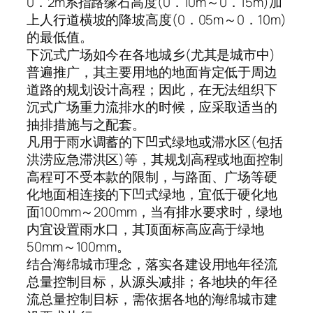
0．2m系指路缘石高度(0．10m～0．15m)加
上人行道横坡的降坡高度(0．05m～0．10m)
的最低值。
下沉式广场如今在各地城乡(尤其是城市中)
普遍推广，其主要用地的地面肯定低于周边
道路的规划设计高程；因此，在无法组织下
沉式广场重力流排水的时候，应采取适当的
抽排措施与之配套。
凡用于雨水调蓄的下凹式绿地或滞水区(包括
洪涝应急滞洪区)等，其规划高程或地面控制
高程可不受本款的限制，与路面、广场等硬
化地面相连接的下凹式绿地，宜低于硬化地
面100mm～200mm，当有排水要求时，绿地
内宜设置雨水口，其顶面标高应高于绿地
50mm～100mm。
结合海绵城市理念，落实各建设用地年径流
总量控制目标，从源头减排；各地块的年径
流总量控制目标，需依据各地的海绵城市建