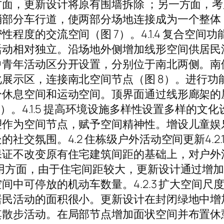
面，更新设计将原有围墙拆除 ；另一方面，
消部分车行道，使两部分场地连接成为一个整体
程度的交流空间（图 7）。4.1.4 复合空间
活动相对独立。沿场地外侧增加线形空间供居民
中青年活动区分开设置，分别位于南北两侧。南
展示区，连接南北空间节点（图 8）。进行功
分休息空间和运动空间。顶界面通过线形廊架的
）。4.1.5 提高环境设施多样性设置多样的
塑作为空间节点，赋予空间精神性。增设儿童娱
社交氛围。4.2 住栋级户外活动空间更新4.2
证不改变原有住宅建筑间距的基础上，对户外
用方面，由于住宅间距较大，更新设计通过增
中可停放的机动车数量。4.2.3 扩大空间尺
居民活动的面积很小。更新设计在封闭绿地中增
其散步活动。在局部节点增加面状空间并布置休