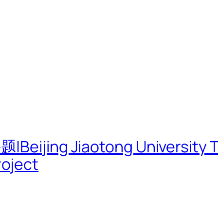
g Jiaotong University TOD
oject