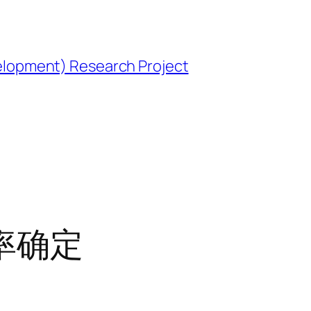
opment) Research Project
率确定