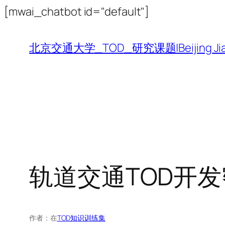
跳
[mwai_chatbot id="default"]
至
内
北京交通大学_TOD_研究课题|Beijing Jiaotong 
容
轨道交通TOD开
作者：
在
TOD知识训练集