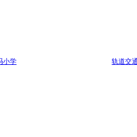
冯小学
轨道交