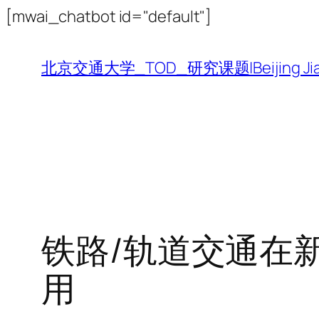
跳
[mwai_chatbot id="default"]
至
内
北京交通大学_TOD_研究课题|Beijing Jiaotong 
容
铁路/轨道交通在
用