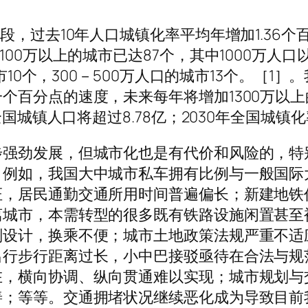
过去10年人口城镇化率平均年增加1.36个百分点
100万以上的城市已达87个，其中1000万人
城市10个，300－500万人口的城市13个。［
百分点的速度，未来每年将增加1300万以上
全国城镇人口将超过8.78亿；2030年全国城镇
步强劲发展，但城市化也是有代价和风险的，特
。例如，我国大中城市私车拥有比例与一般国际
，居民通勤交通所用时间普遍偏长；新建地铁仍
离城市，本需转型的很多既有铁路设施闲置甚至
划设计，换乘不便；城市土地政策法规严重不适
出行步行距离过长，小中巴接驳亟待在合法与规
在，横向协调、纵向贯通难以实现；城市规划与
善；等等。交通拥堵状况继续恶化成为导致目前