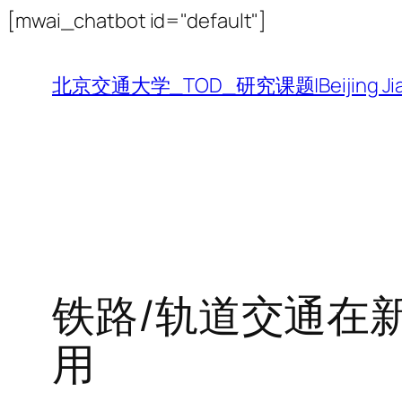
跳
[mwai_chatbot id="default"]
至
内
北京交通大学_TOD_研究课题|Beijing Jiaotong 
容
铁路/轨道交通在
用