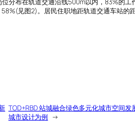
作岗位分布在轨道交通沿线500m以内，83%的
%、58%(见图2)。居民住职地距轨道交通车站
新
TOD+RBD 站城融合绿色多元化城市空间
城市设计为例
→