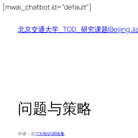
跳
[mwai_chatbot id="default"]
至
内
北京交通大学_TOD_研究课题|Beijing Jiaotong 
容
问题与策略
作者：
在
TOD知识训练集