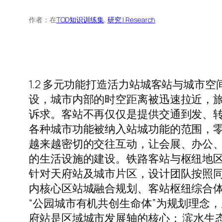
作者：
在
TOD知识训练集
, 
研究 | Research
1.2 多元功能打造活力站城客站与城
设，城市内部的时空距离被迅速拉近，
诉求。客站不再仅仅是提供交通到发、
各种城市功能被纳入站城功能的范围，
越来越密切的交往互动，让会展、办公
的生活设施的建设。铁路客站与枢纽地
针对天府站及城市片区，设计团队按照同步规
内核心区站城融合规划、客站枢纽综合
“公园城市有机共创生命体”为规划理念
府站是区域城市发展轴的核心； 滨水生