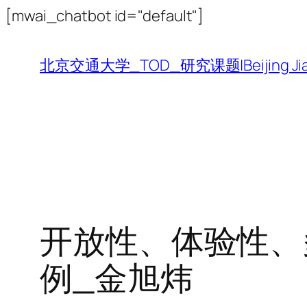
跳
[mwai_chatbot id="default"]
至
内
北京交通大学_TOD_研究课题|Beijing Jiaotong 
容
开放性、体验性、
例_金旭炜