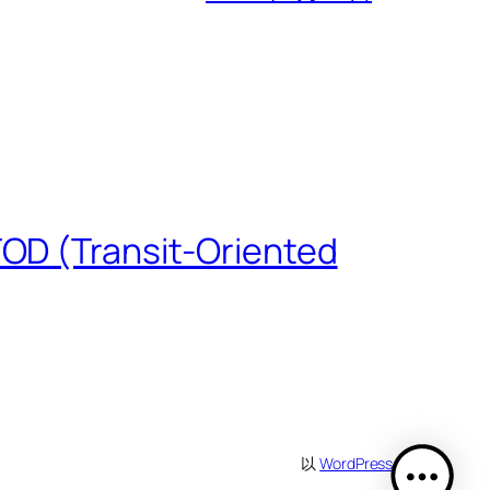
 (Transit-Oriented
以
WordPress
设计