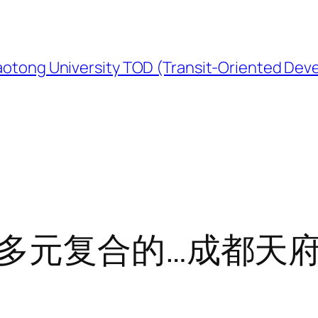
University TOD (Transit-Oriented Devel
多元复合的…成都天