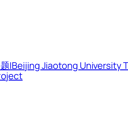
g Jiaotong University TOD
oject