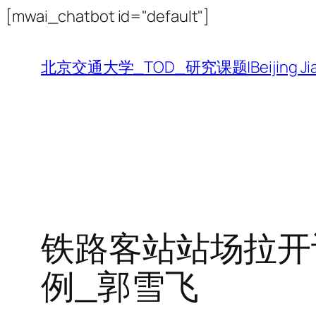
跳
[mwai_chatbot id="default"]
至
内
北京交通大学_TOD_研究课题|Beijing Jiaotong 
容
铁路客站站场拉开
例_郭雪飞