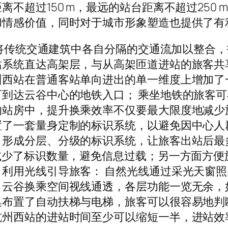
超过150 m，最远的站台距离不超过250 m[
和情感价值，同时对于城市形象塑造也提供了有
云谷将传统交通建筑中各自分隔的交通流加以整合
系统直达高架层，与从高架匝道进站的旅客共享
州西站在普通客站单向进出的单一维度上增加了
到达云谷中心的地铁入口； 乘坐地铁的旅客可
的站房中，提升换乘效率不仅要最大限度地减少
置了一套量身定制的标识系统，以避免因中心人
形成分层、分级的标识系统，让旅客出站后最多
减少了标识数量，避免信息过载；另一方面方便
利用光线引导旅客： 自然光线通过采光天窗
。云谷换乘空间视线通透，各层功能一览无余，
集布置了自动扶梯与电梯，旅客可以很容易地判
州西站的进站时间至少可以缩短一半，进站效率