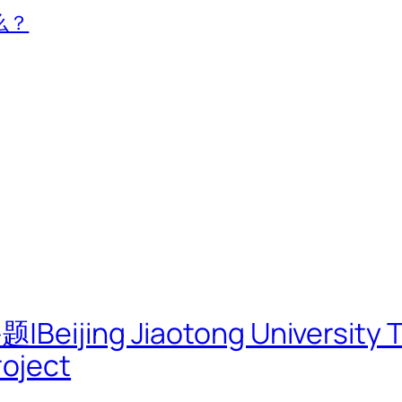
么？
g Jiaotong University TOD
oject