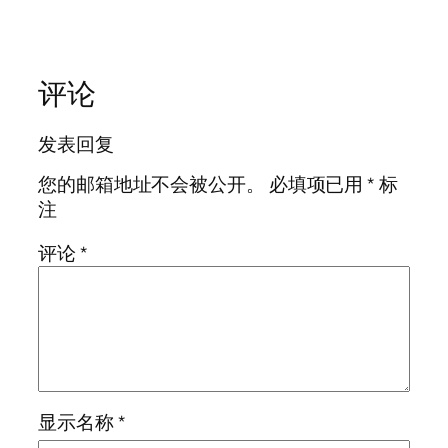
评论
发表回复
您的邮箱地址不会被公开。
必填项已用
*
标
注
评论
*
显示名称
*