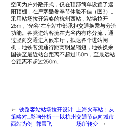
空间为户外敞开式，仅在顶部简单设置了遮
阳顶棚，在严寒酷暑季节体验不佳（图3）。
采用站场拉开策略的杭州西站，站场拉开
28m，“光谷”在车站中部承担交通换乘与分流
功能。各类进站客流在光谷内有序分流，通
过竖向交通进入候车厅，抵达各个进站闸
机，地铁客流通行距离明显缩短，地铁换乘
国铁至最近站台距离不超过150m，至最远站
台距离不超过250m。
←
铁路客站站场拉开设计
上海火车站：从
策略对…影响分析——以杭州
交通节点向城市
西站为例_郭雪飞
场所转变
→