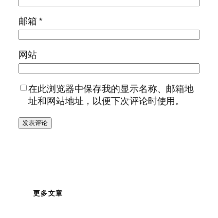
邮箱
*
网站
在此浏览器中保存我的显示名称、邮箱地
址和网站地址，以便下次评论时使用。
更多文章