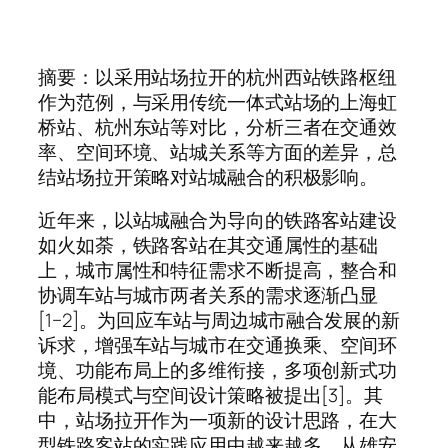
摘要：以采用站场拉开的杭州西站铁路枢纽
作为范例，与采用传统一体式站场的上海虹
桥站、杭州东站等对比，分析三者在交通效
率、空间环境、站城关系等方面的差异，总
结站场拉开策略对站城融合的积极影响。
近年来，以站城融合为导向的铁路客站建设
如火如荼，铁路客站在其交通属性的基础
上，城市属性和特征需求不断提高，整合和
协调车站与城市两者关系的需求逐渐凸显
[1−2]。为回应车站与周边城市融合发展的新
诉求，增强车站与城市在交通换乘、空间环
境、功能布局上的多维衔接，多项创新式功
能布局模式与空间设计策略被提出[3]。其
中，站场拉开作为一项新的设计思路，在大
型铁路客站的实践应用中越来越多。从雄安