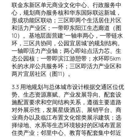
联金东新区单元商业文化中心、行政服务中
心，规划商办服务核和华东国际联运新城，
形成功能区联动；三区即两个生活居住片区
和活力产业区；一带即东阳江生态廊道（图
10）。基地层面营建“一轴串两心，一带链水
环，三区共协同，公园宜居城”的规划结构。
一轴即活力产业轴；两心即站点活力芯、生
态公园核；一带即滨江游憩带；水环即5km
长的水岸公共服务环；三区即活力产业区和
两片宜居社区（图11）。
3.3 用地规划与总体城市设计根据交通区位优
势、生态资源禀赋、产业发展导向、配套设
施配置要求和空间结构关系，遵循主要道路
对外展示性，发展星级酒店、展销平台、商
业商办以及临江布置文化馆类展示建筑；选
择绿地、水系等生态环境较好的区域布置居
住类产业；邻里中心、教育等配套集中邻近