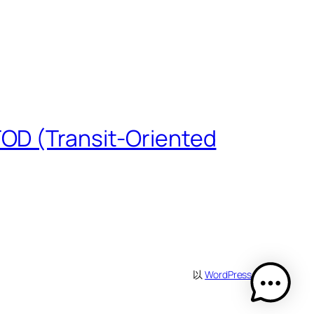
 (Transit-Oriented
以
WordPress
设计