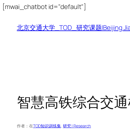
跳
[mwai_chatbot id="default"]
至
内
北京交通大学_TOD_研究课题|Beijing Jiaotong 
容
智慧高铁综合交通
作者：
在
TOD知识训练集
, 
研究 | Research