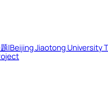
g Jiaotong University TOD
oject