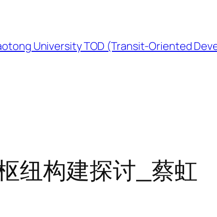
University TOD (Transit-Oriented Devel
枢纽构建探讨_蔡虹