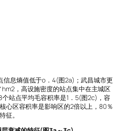
信息熵值低于o．4(图2a)；武昌城市更
／hm2，高设施密度的站点集中在主城区
个站点平均毛容积率是1．5(图2c)，容
点核心区容积率是影响区的2倍以上，80％
特征。
衰减的特征(图3a～3c)。