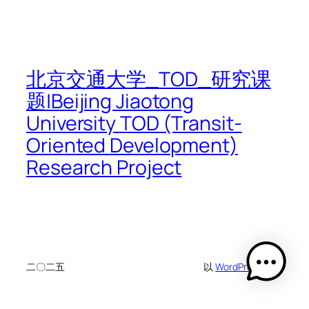
北京交通大学_TOD_研究课
题|Beijing Jiaotong
University TOD (Transit-
Oriented Development)
Research Project
二〇二五
以
WordPress
设计