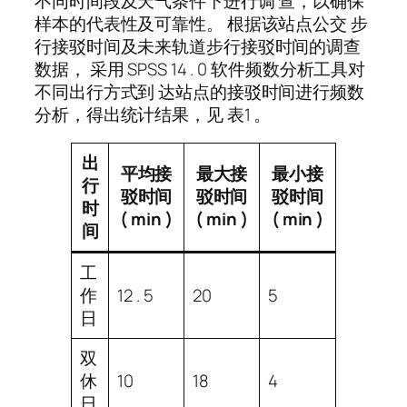
不同时间段及天气条件下进行调 查，以确保
样本的代表性及可靠性。 根据该站点公交 步
行接驳时间及未来轨道步行接驳时间的调查
数据， 采用 SPSS 14 . 0 软件频数分析工具对
不同出行方式到 达站点的接驳时间进行频数
分析，得出统计结果，见 表1 。
出
平均接
最大接
最小接
行
驳时间
驳时间
驳时间
时
( min )
( min )
( min )
间
工
作
12 . 5
20
5
日
双
休
10
18
4
日