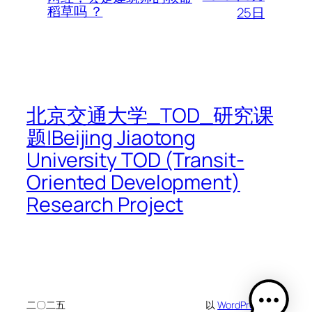
稻草吗 ？
25日
北京交通大学_TOD_研究课
题|Beijing Jiaotong
University TOD (Transit-
Oriented Development)
Research Project
二〇二五
以
WordPress
设计