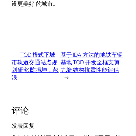
设更美好 的城市。
←
TOD 模式下城
基于 IDA 方法的地铁车辆
市轨道交通站点规
基地 TOD 开发全框支剪
划研究 陈振坤，彭
力墙 结构抗震性能评估
浪
→
评论
发表回复