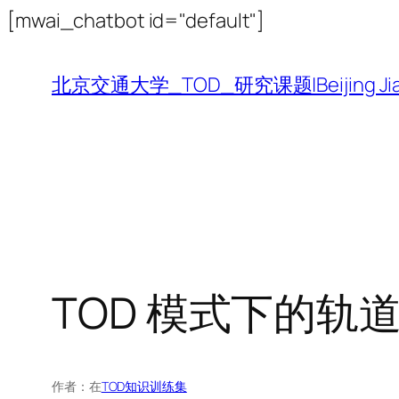
跳
[mwai_chatbot id="default"]
至
内
北京交通大学_TOD_研究课题|Beijing Jiaotong 
容
TOD 模式下的轨
作者：
在
TOD知识训练集