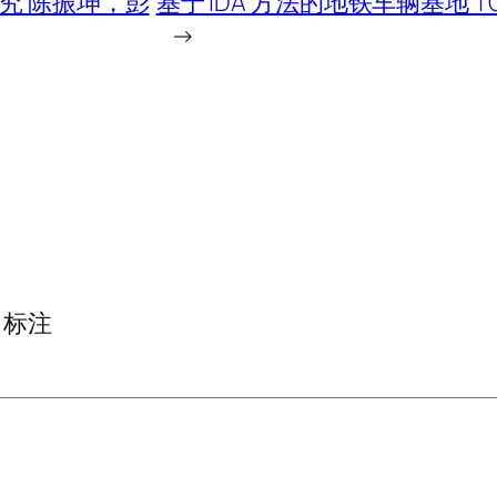
究 陈振坤，彭
基于 IDA 方法的地铁车辆基地
→
标注