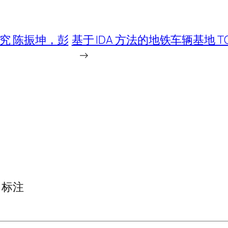
究 陈振坤，彭
基于 IDA 方法的地铁车辆基地
→
标注