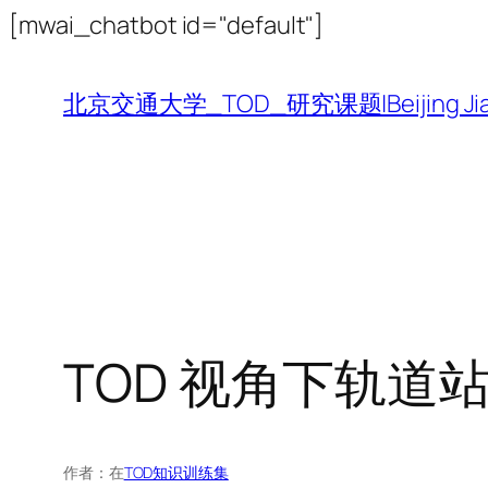
跳
[mwai_chatbot id="default"]
至
内
北京交通大学_TOD_研究课题|Beijing Jiaotong 
容
TOD 视角下轨道
作者：
在
TOD知识训练集